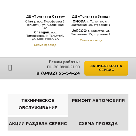
ДЦ «Тольятти Север»
ДЦ «Тольятти Запад»
: пос. Тимофеевка (г.
: г. Тольятти, ул.
Chery
OMODA
Тольятти), ул. Солнечная,
Заставная, 15, строение 1
1А
: г. Тольятти, ул.
JAECOO
: пос.
Changan
Заставная, 15, строение 1
Тимофеевка (г. Тольятти),
ул. Солнечная, 1А
Схема проезда
Схема проезда
Режим работы:
ЗАПИСАТЬСЯ НА
ПН-ВС 08:00-21:00
СЕРВИС
8 (8482) 55-54-24
ТЕХНИЧЕСКОЕ
РЕМОНТ АВТОМОБИЛЯ
ОБСЛУЖИВАНИЕ
АКЦИИ РАЗДЕЛА СЕРВИС
СХЕМА ПРОЕЗДА