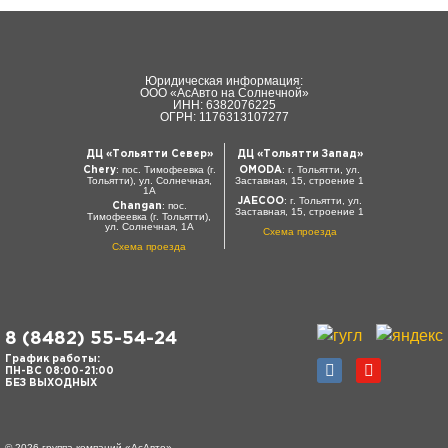
Юридическая информация:
ООО «АсАвто на Солнечной»
ИНН: 6382076225
ОГРН: 1176313107277
ДЦ «Тольятти Север»
ДЦ «Тольятти Запад»
: пос. Тимофеевка (г.
: г. Тольятти, ул.
Chery
OMODA
Тольятти), ул. Солнечная,
Заставная, 15, строение 1
1А
: г. Тольятти, ул.
JAECOO
: пос.
Changan
Заставная, 15, строение 1
Тимофеевка (г. Тольятти),
ул. Солнечная, 1А
Схема проезда
Схема проезда
8 (8482) 55-54-24
График работы:
ПН-ВС 08:00-21:00
БЕЗ ВЫХОДНЫХ
© 2026 группа компаний «‎АсАвто»