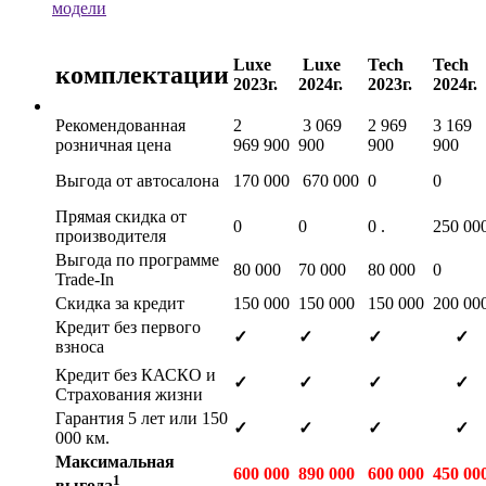
модели
Luxe
Luxe
Tech
Tech
комплектации
2023г.
2024г.
2023г.
2024г.
Рекомендованная
2
3 069
2 969
3 169
розничная цена
969 900
900
900
900
Выгода от автосалона
170 000
670 000
0
0
Прямая скидка от
0
0
0
.
250 00
производителя
Выгода по программе
80 000
70 000
80 000
0
Trade-In
Скидка за кредит
150 000
150 000
150 000
200 00
Кредит без первого
✓
✓
✓
✓
взноса
Кредит без КАСКО и
✓
✓
✓
✓
Страхования жизни
Гарантия 5 лет или 150
✓
✓
✓
✓
000 км.
Максимальная
600 000
890 000
600 000
450 00
1
выгода