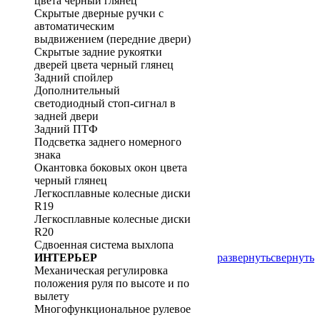
цвета черный глянец
Скрытые дверные ручки с
автоматическим
выдвижением (передние двери)
Скрытые задние рукоятки
дверей цвета черный глянец
Задний спойлер
Дополнительный
светодиодный стоп-сигнал в
задней двери
Задний ПТФ
Подсветка заднего номерного
знака
Окантовка боковых окон цвета
черный глянец
Легкосплавные колесные диски
R19
Легкосплавные колесные диски
R20
Сдвоенная система выхлопа
ИНТЕРЬЕР
развернуть
свернуть
Механическая регулировка
положения руля по высоте и по
вылету
Многофункциональное рулевое