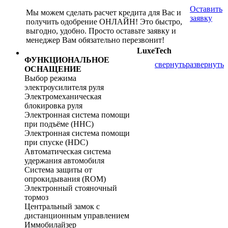
Оставить
Мы можем сделать расчет кредита для Вас и
заявку
получить одобрение ОНЛАЙН! Это быстро,
выгодно, удобно. Просто оставьте заявку и
менеджер Вам обязательно перезвонит!
Luxe
Tech
ФУНКЦИОНАЛЬНОЕ
свернуть
развернуть
ОСНАЩЕНИЕ
Выбор режима
электроусилителя руля
Электромеханическая
блокировка руля
Электронная система помощи
при подъёме (HHC)
Электронная система помощи
при спуске (HDC)
Автоматическая система
удержания автомобиля
Система защиты от
опрокидывания (ROM)
Электронный стояночный
тормоз
Центральный замок с
дистанционным управлением
Иммобилайзер