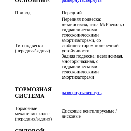
ОСНОВНЫЕ
развернуть
свернуть
Привод
Передний
Передняя подвеска:
независимая, типа McPherson, с
гидравлическими
телескопическими
амортизаторами, со
Тип подвески
стабилизатором поперечной
(передняя/задняя)
устойчивости
Задняя подвеска: независимая,
многорычажная, с
гидравлическими
телескопическими
амортизаторами
ТОРМОЗНАЯ
развернуть
свернуть
СИСТЕМА
Тормозные
Дисковые вентилируемые /
механизмы колес
дисковые
(передних/задних)