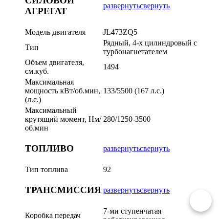
СИЛОВОЙ
развернуть
свернуть
АГРЕГАТ
Модель двигателя
JL473ZQ5
Рядный, 4-х цилиндровый с
Тип
турбонагнетателем
Объем двигателя,
1494
см.куб.
Максимальная
мощность кВт/об.мин,
133/5500 (167 л.с.)
(л.с.)
Максимальный
крутящий момент, Нм/
280/1250-3500
об.мин
ТОПЛИВО
развернуть
свернуть
Тип топлива
92
ТРАНСМИССИЯ
развернуть
свернуть
7-ми ступенчатая
Коробка передач