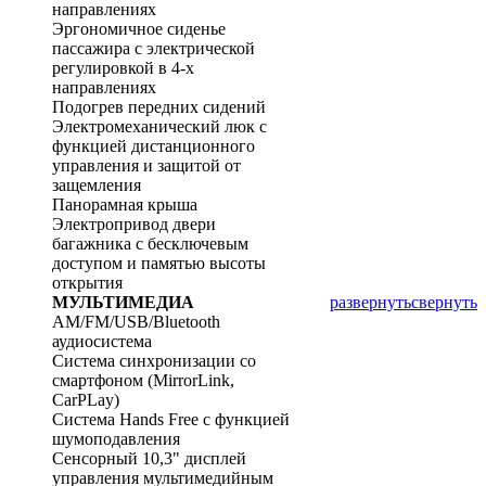
направлениях
Эргономичное сиденье
пассажира с электрической
регулировкой в 4-х
направлениях
Подогрев передних сидений
Электромеханический люк с
функцией дистанционного
управления и защитой от
защемления
Панорамная крыша
Электропривод двери
багажника с бесключевым
доступом и памятью высоты
открытия
МУЛЬТИМЕДИА
развернуть
свернуть
AM/FM/USB/Bluetooth
аудиосистема
Система синхронизации со
смартфоном (MirrorLink,
CarPLay)
Система Hands Free с функцией
шумоподавления
Сенсорный 10,3" дисплей
управления мультимедийным